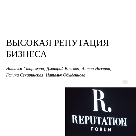
написать в What's App
+ 7 (915) 474-22-22
+ 7 (985) 474-09-85
ВЫСОКАЯ РЕПУТАЦИЯ
+ 7 (985) 777-22-48
БИЗНЕСА
welcome@reputationbusinessforum.ru
communications@annarusskagroup.ru
Наталья Старыгина, Дмитрий Вольвач, Антон Назаров,
Галина Секиринская, Наталья Обыденнова